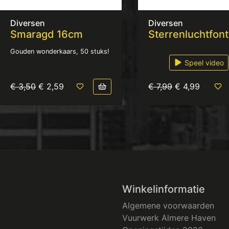
Diversen
Diversen
Smaragd 16cm
Sterrenluchtfont
Gouden wonderkaars, 50 stuks!
Speel video
€ 3,50
€ 2,59
€ 7,99
€ 4,99
Winkelinformatie
Algemene voorwaarden
Vuurwerk Almere Haven