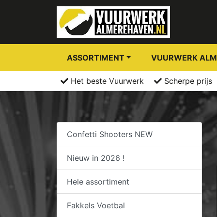
ASSORTIMENT
VUURWERK ALM
Het beste Vuurwerk
Scherpe prijs
Confetti Shooters NEW
Nieuw in 2026 !
Hele assortiment
Fakkels Voetbal