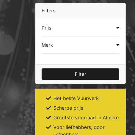
Filters
Prijs
Merk
Filter
Het beste Vuurwerk
Scherpe prijs
Grootste voorraad in Almere
Voor liefhebbers, door
liefhebbers