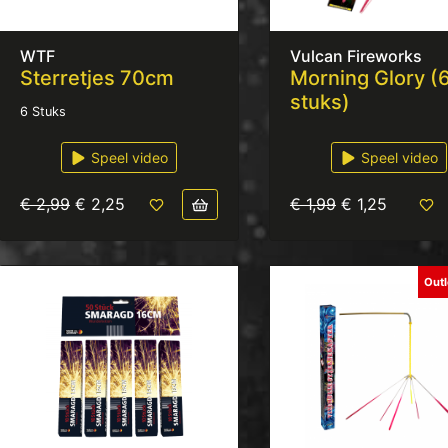
WTF
Vulcan Fireworks
Sterretjes 70cm
Morning Glory (
stuks)
6 Stuks
Speel video
Speel video
€ 2,99
€ 2,25
€ 1,99
€ 1,25
Out