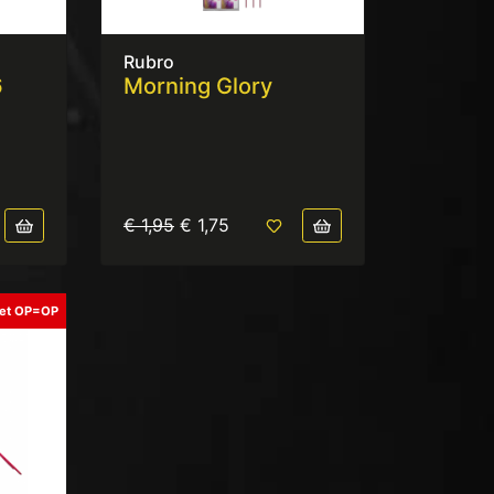
Rubro
6
Morning Glory
€ 1,95
€ 1,75
let OP=OP