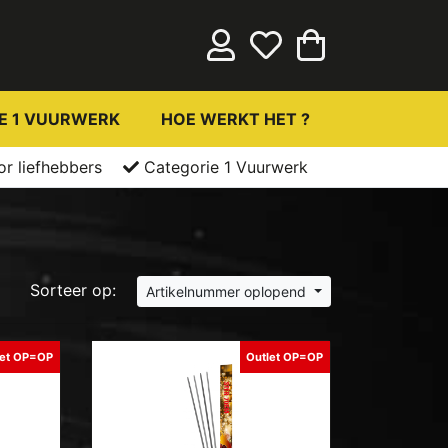
E 1 VUURWERK
HOE WERKT HET ?
or liefhebbers
Categorie 1 Vuurwerk
Sorteer op:
Artikelnummer oplopend
let OP=OP
Outlet OP=OP