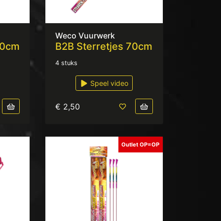
Weco Vuurwerk
30cm
B2B Sterretjes 70cm
4 stuks
Speel video
€ 2,50
Outlet OP=OP