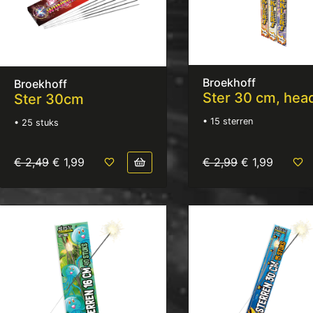
Broekhoff
Broekhoff
Ster 30 cm, hea
Ster 30cm
• 15 sterren
• 25 stuks
€ 2,49
€ 1,99
€ 2,99
€ 1,99