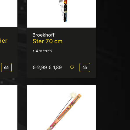
Broekhoff
der
Ster 70 cm
• 4 sterren
€ 2,99
€ 1,89