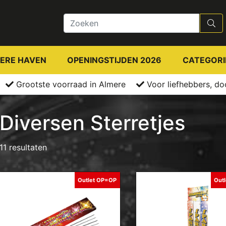
ERE HAVEN
OPENINGSTIJDEN 2026
CATEGORI
Grootste voorraad in Almere
Voor liefhebbers, do
Diversen Sterretjes
11 resultaten
Outlet OP=OP
Out